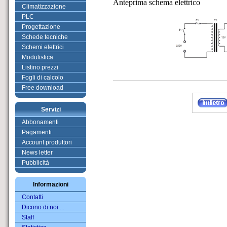
Anteprima schema elettrico
Climatizzazione
PLC
Progettazione
Schede tecniche
Schemi elettrici
Modulistica
Listino prezzi
Fogli di calcolo
Free download
Servizi
Abbonamenti
Pagamenti
Account produttori
News letter
Pubblicità
Informazioni
Contatti
Dicono di noi ...
Staff