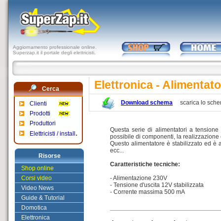
Aggiornamento professionale online.
Superzap.it il portale degli elettricisti.
Elettronica - Alimentato
Cerca
Download schema
scarica lo sch
Clienti
Prodotti
Produttori
Questa serie di alimentatori a tensione
.
Elettricisti / install
possibile di componenti, la realizzazione 
Questo alimentatore è stabilizzato ed è ad
ecc...
Risorse
Caratteristiche tecniche:
Shop online
Corsi video
- Alimentazione 230V
- Tensione d'uscita 12V stabilizzata
Video News
- Corrente massima 500 mA
Guide & Tutorial
Domotica
Elettronica