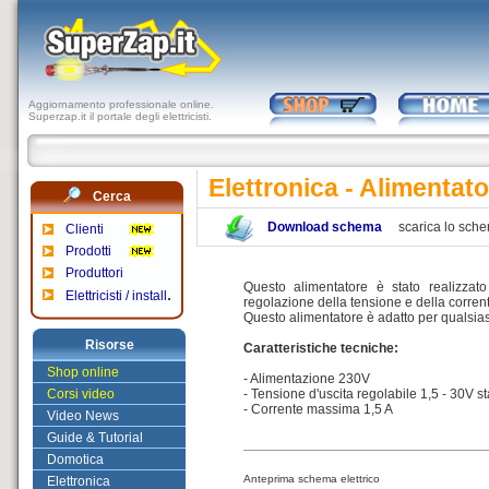
Aggiornamento professionale online.
Superzap.it il portale degli elettricisti.
Elettronica - Alimentato
Cerca
Download schema
scarica lo sch
Clienti
Prodotti
Produttori
Questo alimentatore è stato realizzato
.
Elettricisti / install
regolazione della tensione e della corrente,
Questo alimentatore è adatto per qualsiasi 
Risorse
Caratteristiche tecniche:
Shop online
- Alimentazione 230V
Corsi video
- Tensione d'uscita regolabile 1,5 - 30V st
- Corrente massima 1,5 A
Video News
Guide & Tutorial
Domotica
Anteprima schema elettrico
Elettronica