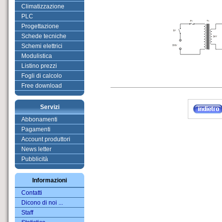
Climatizzazione
PLC
Progettazione
Schede tecniche
Schemi elettrici
Modulistica
Listino prezzi
Fogli di calcolo
Free download
Servizi
Abbonamenti
Pagamenti
Account produttori
News letter
Pubblicità
Informazioni
Contatti
Dicono di noi ...
Staff