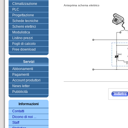
Climatizzazione
Anteprima schema elettrico
PLC
Progettazione
Schede tecniche
Schemi elettrici
Modulistica
Listino prezzi
Fogli di calcolo
Free download
Servizi
Abbonamenti
Pagamenti
Account produttori
News letter
Pubblicità
Informazioni
Contatti
Dicono di noi ...
Staff