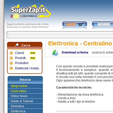
Aggiornamento professionale online.
Superzap.it il portale degli elettricisti.
Elettronica - Centralino
Cerca
Download schema
scarica lo sch
Clienti
Prodotti
Produttori
Con questo circuito è possibile realizzare
.
Elettricisti / install
Il funzionamento è semplice: quando si
disattiva tutti gli altri, questo consente d
Il circuito una volta montato è così piccol
Risorse
Ogni apparecchio telefonico deve avere il 
Shop online
Caratteristiche tecniche:
Corsi video
- Alimentazione da linea telefonica
Video News
- Uscita a triac
Guide & Tutorial
- Adatto a tutti i tipi di telefoni
Domotica
Elettronica