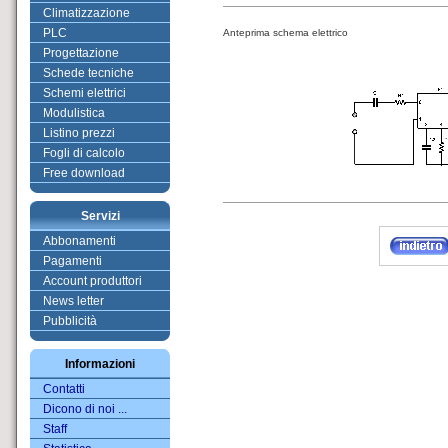
Climatizzazione
PLC
Anteprima schema elettrico
Progettazione
Schede tecniche
Schemi elettrici
Modulistica
Listino prezzi
Fogli di calcolo
Free download
Servizi
Abbonamenti
Pagamenti
Account produttori
News letter
Pubblicità
Informazioni
Contatti
Dicono di noi ...
Staff