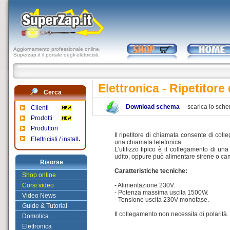
Aggiornamento professionale online.
Superzap.it il portale degli elettricisti.
Elettronica - Ripetitore
Cerca
Download schema
scarica lo sch
Clienti
Prodotti
Produttori
Il ripetitore di chiamata consente di coll
.
Elettricisti / install
una chiamata telefonica.
L'utilizzo tipico è il collegamento di u
udito, oppure può alimentare sirene o ca
Risorse
Caratteristiche tecniche:
Shop online
Corsi video
- Alimentazione 230V.
- Potenza massima uscita 1500W.
Video News
- Tensione uscita 230V monofase.
Guide & Tutorial
Il collegamento non necessita di polarità.
Domotica
Elettronica