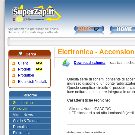
Aggiornamento professionale online.
Superzap.it il portale degli elettricisti.
Elettronica - Accensi
Cerca
Download schema
scarica lo sch
Clienti
Prodotti
Produttori
Questa serie di schemi consente di accende
.
Elettricisti / install
ingresso dispone di un ponte raddrizzator
Questo semplice circuito è possibilie cab
luce notturna da inserire integrata in un 
Risorse
Caratteristiche tecniche:
Shop online
Corsi video
- Alimentazione: 9V AC/DC
- LED standard o ad alta luminosità (vedi t
Video News
Guide & Tutorial
Domotica
Anteprima schema elettrico
Elettronica