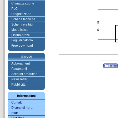
Climatizzazione
PLC
Progettazione
Schede tecniche
Schemi elettrici
Modulistica
Listino prezzi
Fogli di calcolo
Free download
Servizi
Abbonamenti
Pagamenti
Account produttori
News letter
Pubblicità
Informazioni
Contatti
Dicono di noi ...
Staff