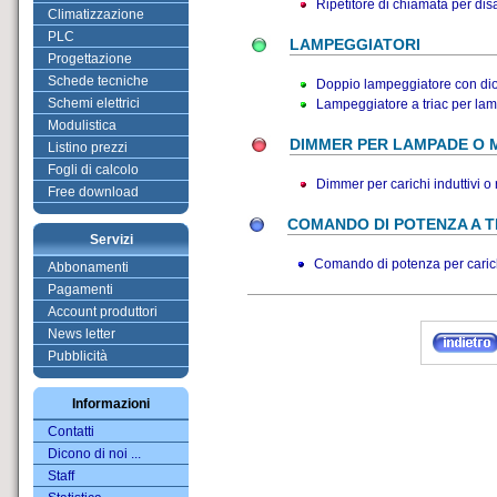
Ripetitore di chiamata per dis
Climatizzazione
PLC
LAMPEGGIATORI
Progettazione
Schede tecniche
Doppio lampeggiatore con di
Schemi elettrici
Lampeggiatore a triac per la
Modulistica
DIMMER PER LAMPADE O 
Listino prezzi
Fogli di calcolo
Dimmer per carichi induttivi o 
Free download
COMANDO DI POTENZA A T
Servizi
Comando di potenza per carichi
Abbonamenti
Pagamenti
Account produttori
News letter
Pubblicità
Informazioni
Contatti
Dicono di noi ...
Staff