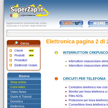
Aggiornamento professionale online.
Superzap.it il portale degli elettricisti.
Elettronica pagina 2 di 
Cerca
Clienti
INTERRUTTORI CREPUSCO
Prodotti
Produttori
Interruttore crepuscolare alim
.
Elettricisti / install
Interruttore crepuscolare alim
Risorse
CIRCUITI PER TELEFONIA
Shop online
Corsi video
Centralino telefonico low cost
Monitor per linea telefonica a
Video News
Filtro ADSL
Guide & Tutorial
Protezione per linea telefonic
Domotica
Convertitore linea telefonica 
Elettronica