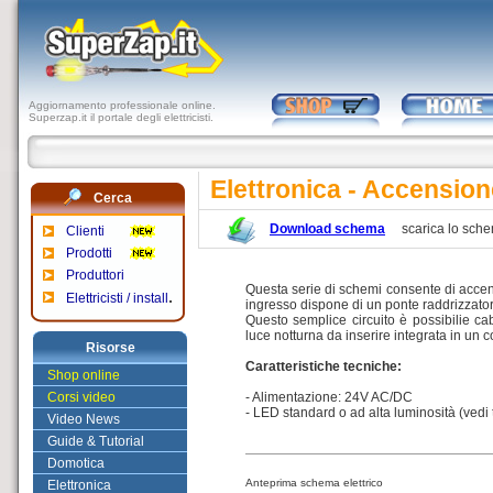
Aggiornamento professionale online.
Superzap.it il portale degli elettricisti.
Elettronica - Accensi
Cerca
Download schema
scarica lo sch
Clienti
Prodotti
Produttori
Questa serie di schemi consente di accende
.
Elettricisti / install
ingresso dispone di un ponte raddrizzator
Questo semplice circuito è possibilie cab
luce notturna da inserire integrata in un 
Risorse
Caratteristiche tecniche:
Shop online
Corsi video
- Alimentazione: 24V AC/DC
- LED standard o ad alta luminosità (vedi t
Video News
Guide & Tutorial
Domotica
Anteprima schema elettrico
Elettronica