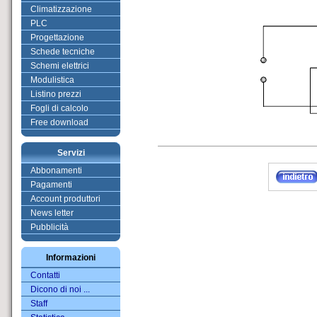
Climatizzazione
PLC
Progettazione
Schede tecniche
Schemi elettrici
Modulistica
Listino prezzi
Fogli di calcolo
Free download
Servizi
Abbonamenti
Pagamenti
Account produttori
News letter
Pubblicità
Informazioni
Contatti
Dicono di noi ...
Staff